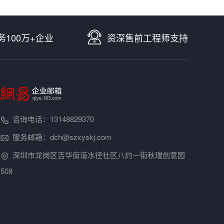
务100万+企业
资深售前工程师支持
咨询电话：13148829370
服务邮箱：dch@szxyskj.com
深圳市龙岗区吉华街道水径社区八约一街秋瑞创意园
508